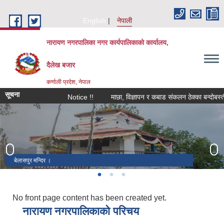
Skip to main content
English
नेपाली
नारायण नगरपालिका नगर कार्यपालिकाको कार्यालय,
दैलेख बजार
कर्णाली प्रदेश, नेपाल
सूचना
Notice !!
माछा, विज्ञापन र कबाड संकलन ठेक्का बन्दोबस्ती सम्
बेलासपुर मन्दिर ।
भुर्तिको २१ देवल ।
जाहरकोटकाे एक देवल / पादुकाको एक सिलालेख ।
No front page content has been created yet.
नारायण नगरपालिकाको परिचय