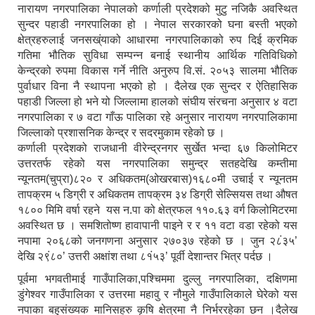
नारायण नगरपालिका नेपालको कर्णाली प्रदेशको मुटु नजिकै अवस्थित
सुन्दर पहाडी नगरपालिका हो । नेपाल सरकारको घना बस्ती भएको
क्षेत्रहरुलाई जनसख्ंयाको आधारमा नगरपालिकाको रुप दिई क्रमिक
गतिमा भौतिक सुविधा सम्पन्न बनाई स्थानीय आर्थिक गतिविधिको
केन्द्रको रुपमा विकास गर्ने नीति अनुरुप वि.सं. २०५३ सालमा भौतिक
पुर्वाधार विना नै स्थापना भएको हो । दैलेख एक सुन्दर र ऐतिहासिक
पहाडी जिल्ला हो भने यो जिल्लामा हालको संघीय संरचना अनुसार ४ वटा
नगरपालिका र ७ वटा गाँऊ पालिका रहे अनुसार नारायण नगरपालिकामा
जिल्लाको प्रशासनिक केन्द्र र सदरमुकाम रहेको छ ।
कर्णाली प्रदेशको राजधानी वीरेन्द्रनगर सुर्खेत भन्दा ६७ किलोमिटर
उत्तरतर्फ रहेको यस नगरपालिका समुन्द्र सतहदेखि कम्तीमा
न्यूनतम(चुप्रा)८२० र अधिकतम(ओखरबास)१६८०मी उचाई र न्यूनतम
तापक्रम ५ डिग्री र अधिकतम तापक्रम ३४ डिग्री सेल्सियस तथा औषत
१८०० मिमि वर्षा रहने यस न.पा को क्षेत्रफल ११०.६३ वर्ग किलोमिटरमा
अवस्थित छ । समशितोष्ण हावापानी पाइने र र ११ वटा वडा रहेको यस
नपामा २०६८को जनगणना अनुसार २७०३७ रहेको छ । जुन २८ं३५’
देखि २९ं८०’ उत्तरी अक्षांश तथा ८१ं५३’ पूर्वी देशान्तर भित्र पर्दछ ।
पूर्वमा भगवतीमाई गाउँपालिका,पश्चिममा दुल्लु नगरपालिका, दक्षिणमा
डुंगेश्वर गाउँपालिका र उत्तरमा महावु र नौमुले गाउँपालिकाले घेरेको यस
नपाका बहुसंख्यक मानिसहरु कृषि क्षेत्रमा नै निर्भररहेका छन ।दैलेख