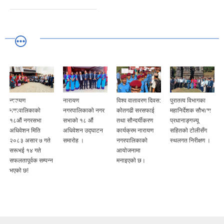
नारायण
नारायण
विश्व वातावरण दिवस:
पुरातत्व विभागका
नगरपालिकाको
नगरपालिकाको नगर
कोतगढी सरसफाई
महानिर्देशक सौभाग्य
१८औं नगरसभा
सभाको १८ औं
तथा सौन्दर्यीकरण
प्रधानाङ्गज्यू
अधिवेशन मिति
अधिवेशन उद्घाटन
कार्यक्रम नारायण
सहितको टोलीसँग
२०८३ असार ७ गते
समारोह ।
नगरपालिकाको
स्थलगत निरीक्षण ।
सरूभई १४ गते
आयोजनामा
सफलतापूर्वक सम्पन्न
मनाइएको छ।
भएको छ!