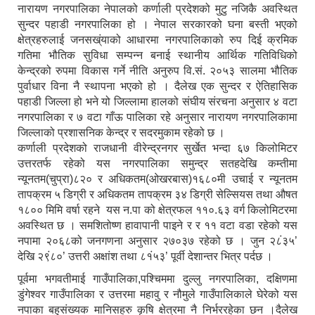
नारायण नगरपालिका नेपालको कर्णाली प्रदेशको मुटु नजिकै अवस्थित
सुन्दर पहाडी नगरपालिका हो । नेपाल सरकारको घना बस्ती भएको
क्षेत्रहरुलाई जनसख्ंयाको आधारमा नगरपालिकाको रुप दिई क्रमिक
गतिमा भौतिक सुविधा सम्पन्न बनाई स्थानीय आर्थिक गतिविधिको
केन्द्रको रुपमा विकास गर्ने नीति अनुरुप वि.सं. २०५३ सालमा भौतिक
पुर्वाधार विना नै स्थापना भएको हो । दैलेख एक सुन्दर र ऐतिहासिक
पहाडी जिल्ला हो भने यो जिल्लामा हालको संघीय संरचना अनुसार ४ वटा
नगरपालिका र ७ वटा गाँऊ पालिका रहे अनुसार नारायण नगरपालिकामा
जिल्लाको प्रशासनिक केन्द्र र सदरमुकाम रहेको छ ।
कर्णाली प्रदेशको राजधानी वीरेन्द्रनगर सुर्खेत भन्दा ६७ किलोमिटर
उत्तरतर्फ रहेको यस नगरपालिका समुन्द्र सतहदेखि कम्तीमा
न्यूनतम(चुप्रा)८२० र अधिकतम(ओखरबास)१६८०मी उचाई र न्यूनतम
तापक्रम ५ डिग्री र अधिकतम तापक्रम ३४ डिग्री सेल्सियस तथा औषत
१८०० मिमि वर्षा रहने यस न.पा को क्षेत्रफल ११०.६३ वर्ग किलोमिटरमा
अवस्थित छ । समशितोष्ण हावापानी पाइने र र ११ वटा वडा रहेको यस
नपामा २०६८को जनगणना अनुसार २७०३७ रहेको छ । जुन २८ं३५’
देखि २९ं८०’ उत्तरी अक्षांश तथा ८१ं५३’ पूर्वी देशान्तर भित्र पर्दछ ।
पूर्वमा भगवतीमाई गाउँपालिका,पश्चिममा दुल्लु नगरपालिका, दक्षिणमा
डुंगेश्वर गाउँपालिका र उत्तरमा महावु र नौमुले गाउँपालिकाले घेरेको यस
नपाका बहुसंख्यक मानिसहरु कृषि क्षेत्रमा नै निर्भररहेका छन ।दैलेख