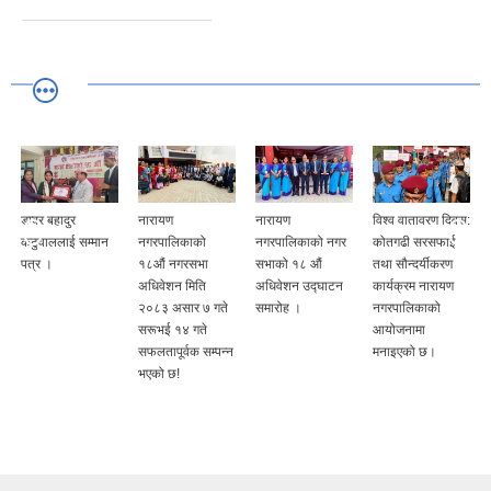
नारायण
नारायण
विश्व वातावरण दिवस:
पुरातत्व विभागका
नगरपालिकाको
नगरपालिकाको नगर
कोतगढी सरसफाई
महानिर्देशक सौभाग्य
१८औं नगरसभा
सभाको १८ औं
तथा सौन्दर्यीकरण
प्रधानाङ्गज्यू
अधिवेशन मिति
अधिवेशन उद्घाटन
कार्यक्रम नारायण
सहितको टोलीसँग
२०८३ असार ७ गते
समारोह ।
नगरपालिकाको
स्थलगत निरीक्षण ।
सरूभई १४ गते
आयोजनामा
सफलतापूर्वक सम्पन्न
मनाइएको छ।
भएको छ!