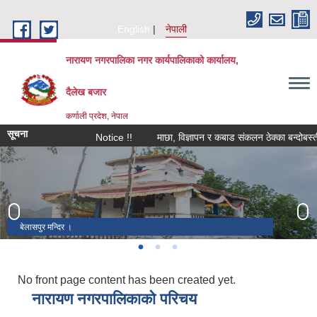
Skip to main content
English
नेपाली
नारायण नगरपालिका नगर कार्यपालिकाको कार्यालय,
दैलेख बजार
कर्णाली प्रदेश, नेपाल
सूचना
Notice !!
माछा, विज्ञापन र कबाड संकलन ठेक्का बन्दोबस्ती सम्ब
बेलासपुर मन्दिर ।
भुर्तिको २१ देवल ।
जाहरकोटकाे एक देवल / पादुकाको एक सिलालेख ।
No front page content has been created yet.
नारायण नगरपालिकाको परिचय