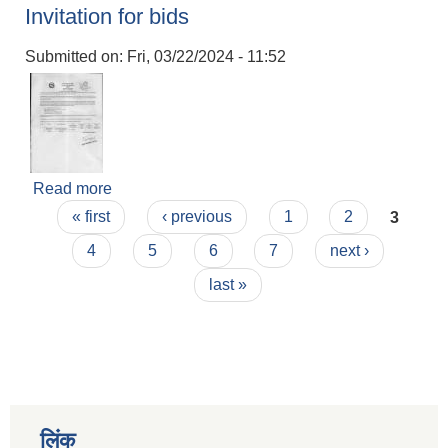
Invitation for bids
Submitted on:
Fri, 03/22/2024 - 11:52
Read more
about Invitation for bids
Pages
« first
‹ previous
1
2
3
4
5
6
7
next ›
last »
लिंक