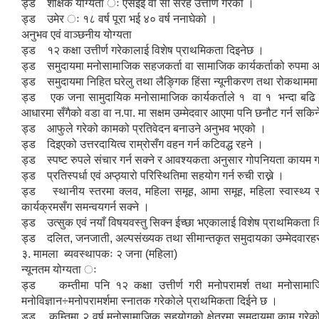
ड्ड शैक्षिक योग्यता ः एसईई वा सो सरह उत्तीर्ण गरेको ।
ड्ड उमेर ः १८ वर्ष पूरा भई ४० वर्ष ननाघेको ।
अनुभव एवं वाञ्छनीय योग्यता
ड्ड १२ कक्षा उत्तीर्ण गरेकालाई विशेष प्राथमिकता दिइनेछ ।
ड्ड समुदायमा मनोसामाजिक सहजकर्ता वा सामाजिक कार्यकर्ताको रुपमा अन
ड्ड समुदायमा निहित घरेलु तथा लैङ्गिक हिंसा न्यूनीकरण तथा रोकथाममा का
ड्ड एक जना सामुदायिक मनोसामाजिक कार्यकर्ताले १ वा १ भन्दा बढि वडाह
आधारमा सँगैको वडा वा न.पा. मा सक्षम उम्मेदवार आएमा पनि छनौट गर्न सकि
ड्ड आफुले गरेको कामको प्रतिवेदन बनाउने अनुभव भएको ।
ड्ड दिइएको उत्तरदायित्व राम्रोसँग वहन गर्न कटिवद्ध रहने ।
ड्ड स्पष्ट रुपले संचार गर्न सक्ने र आवश्यकता अनुसार गोपनियता कायम गर्
ड्ड प्रतिस्पर्धा एवं अप्ठ्यारो परिस्थितिमा सहयोग गर्न रुची राख्ने ।
ड्ड स्थानीय स्तरमा क्लव, महिला समूह, आमा समूह, महिला स्वास्थ्य स्व
कार्यक्रमसँग समन्वयगर्न सक्ने ।
ड्ड उत्सुक एवं नयाँ विषयवस्तु सिक्न ईच्छा भएकालाई विशेष प्राथमिकता द
ड्ड दलित, जनजाती, अल्पसंख्यक तथा सीमान्तकृत समुदायका उम्मेदवारहरुल
३. मामला ब्यवस्थापकः २ जना (महिला)
न्यूनतम योग्यता ः
ड्ड कम्तीमा पनि १२ कक्षा उत्तीर्ण गरी मनोपरामर्श तथा मनोसामाजिक क
मनोविज्ञान÷मनोपरामर्शमा स्नातक गरेकोले प्राथमिकता दिईने छ ।
ड्ड कम्तिमा २ वर्ष मनोसामाजिक सहयोगको क्षेत्रमा समुदायमा काम गरेको 