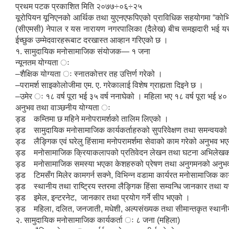
प्रथम पटक प्रकाशित मिति २०७७÷०६÷२५
यूरोपियन यूनिएनको आर्थिक तथा युएनएफपिएको प्राविधिक सहयोगमा “कोभिड—१
(सीएमसी) नेपाल र यस नारायण नगरपालिका (दैलेख) बीच समझदारी भई यस न
ईच्छुक उम्मेदवारहरूबाट दरखास्त आव्हान गरिएको छ ।
१. सामुदायिक मनोसामाजिक संयोजक— १ जना
न्यूनतम योग्यता ः
–शैक्षिक योग्यता ः स्नातकोत्तर तह उत्तिर्ण गरेको ।
–परामर्श साइकोलोजीमा एम. ए. गरेकालाई विशेष ग्राह्यता दिइने छ ।
–उमेर ः १८ वर्ष पूरा भई ३५ वर्ष ननाघेको । महिला भए १८ वर्ष पूरा भई ४० 
अनुभव तथा वाञ्छनीय योग्यता ः
ड्ड कम्तिमा छ महिने मनोपरामर्शको तालिम लिएको ।
ड्ड सामुदायिक मनोसामाजिक कार्यकर्ताहरुको सुपरिवेक्षण तथा समन्वय
ड्ड लैङ्गिक एवं घरेलु हिंसामा मनोपरामर्शमा सेवाको काम गरेको अनुभव 
ड्ड मनोसामाजिक क्रियाकलापको प्रतिवेदन लेखन तथा घटना अभिलेखक
ड्ड मनोसामाजिक समस्या भएका केशहरुको प्रेषण तथा अनुगमनको अनुभ
ड्ड टिमसँग मिलेर कामगर्न सक्ने, विभिन्न वडामा कार्यरत मनोसामाजिक कार्य
ड्ड स्थानीय तथा राष्ट्रिय स्तरमा लैङ्गिक हिंसा सम्वन्धि जानकार तथ
ड्ड इमेल, इन्टरनेट, जानकार तथा प्रयोग गर्ने सीप भएको ।
ड्ड महिला, दलित, जनजाती, मधेशी, अल्पसंख्यक तथा सीमान्तकृत स्थानीयल
२. सामुदायिक मनोसामाजिक कार्यकर्ता ः ८ जना (महिला)