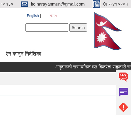
४१०१३५
ito.narayanmun@gmail.com
0८९-४१०२०१
English
नेपाली
Search form
Search
ऐन कानुन निर्देशिका
अनुदानको रासायनिक मल विक्रेता सहकारी संस्था सूचिकृ