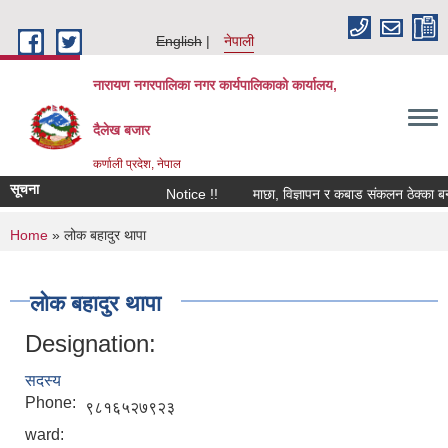
Skip to main content
English
नेपाली
नारायण नगरपालिका नगर कार्यपालिकाको कार्यालय,
दैलेख बजार
कर्णाली प्रदेश, नेपाल
सूचना
Notice !!
माछा, विज्ञापन र कबाड संकलन ठेक्का बन्दोब
You are here
Home
» लोक बहादुर थापा
लोक बहादुर थापा
Designation:
सदस्य
Phone:
९८१६५२७९२३
ward: