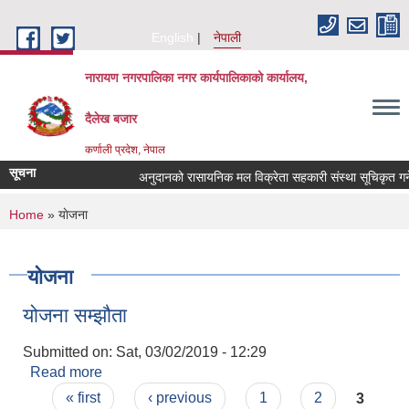
Skip to main content
English
नेपाली
नारायण नगरपालिका नगर कार्यपालिकाको कार्यालय,
दैलेख बजार
कर्णाली प्रदेश, नेपाल
सूचना
अनुदानको रासायनिक मल विक्रेता सहकारी संस्था सूचिकृत गर्ने सम
You are here
Home
» याेजना
याेजना
योजना सम्झौता
Submitted on:
Sat, 03/02/2019 - 12:29
Read more
about योजना सम्झौता
Pages
« first
‹ previous
1
2
3