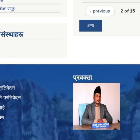
रु
शिक्षा समूह
‹ previous
2 of 15
अन्य
संस्थाहरू
प्रवक्ता
प्रतिवेदन
 प्रतिवेदन
वाई
्षण