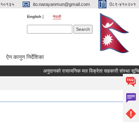
४१०१३५
ito.narayanmun@gmail.com
0८९-४१०२०१
English
नेपाली
Search form
Search
ऐन कानुन निर्देशिका
अनुदानको रासायनिक मल विक्रेता सहकारी संस्था सूचिकृत गर्