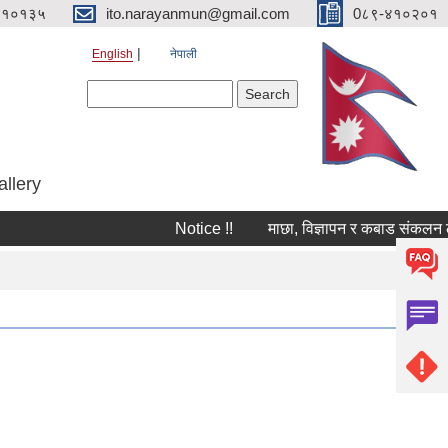
४१०१३५
ito.narayanmun@gmail.com
0८९-४१०२०१
English
नेपाली
Search form
Search
allery
Notice !!
माछा, विज्ञापन र कबाड संकलन ठेक्का