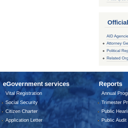
Officia
AID Agenci
Attorney Ge
Political Re
Related Org
eGovernment services
Reports
Vital Registration
Annual Prog
Social Security
Trimester P
Citizen Charter
Public Heari
Application Letter
Public Audit