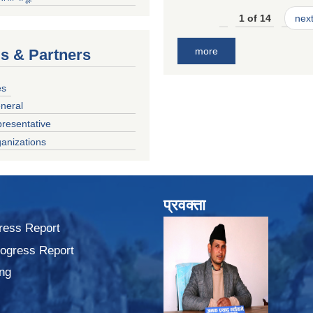
1 of 14
next
more
ls & Partners
es
neral
presentative
anizations
प्रवक्ता
ress Report
rogress Report
ng