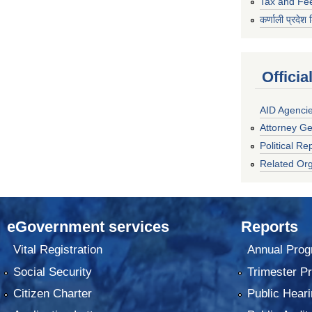
Tax and Fe
कर्णाली प्रदेश 
Officia
AID Agenci
Attorney Ge
Political Re
Related Org
eGovernment services
Reports
Vital Registration
Annual Prog
Social Security
Trimester P
Citizen Charter
Public Heari