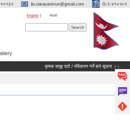
४१०१३५
ito.narayanmun@gmail.com
0८९-४१०२०१
English
नेपाली
Search form
Search
allery
कृषक समूह दर्ता / नविकरण गर्ने बारे सूचना ।।
सार्वज