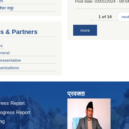
es
Post date:
03/01/2024 - 08:0
शिक्षा समूह
1 of 14
next
more
ls & Partners
es
neral
presentative
anizations
प्रवक्ता
ress Report
rogress Report
ng