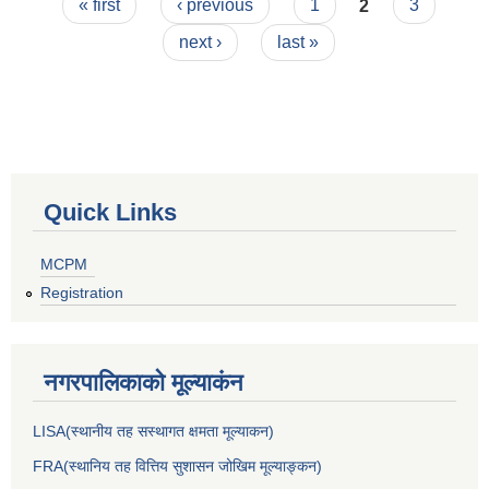
Pages
« first
‹ previous
1
2
3
next ›
last »
Quick Links
MCPM
Registration
नगरपालिकाकाे मूल्याकंन
LISA(स्थानीय तह सस्थागत क्षमता मूल्याक‌न)
FRA(स्थानिय तह वित्तिय सुशासन जोखिम मूल्याङ्कन)